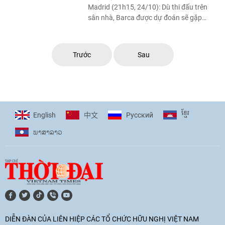
Madrid (21h15, 24/10): Dù thi đấu trên
sân nhà, Barca được dự đoán sẽ gặp
không ít khó khăn trong trận Siêu kinh điển
thứ 280 khi phải ...
Trước
Sau
ខ្មែរ
English
Pусский
中文
ພາ​ສາ​ລາວ
DIỄN ĐÀN CỦA LIÊN HIỆP CÁC TỔ CHỨC HỮU NGHỊ VIỆT NAM