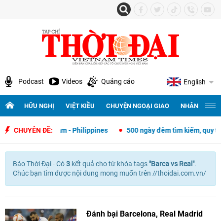
Podcast
Videos
Quảng cáo
English
HỮU NGHỊ
VIỆT KIỀU
CHUYỆN NGOẠI GIAO
NHÂN QUYỀN 
ngoại giao Việt Nam - Philippines
CHUYÊN ĐỀ:
500 ngày đêm tìm kiếm, quy tập v
Báo Thời Đại - Có
3
kết quả cho
từ khóa tags
"
Barca vs Real"
.
Chúc bạn tìm được nội dung mong muốn trên //thoidai.com.vn/
Đánh bại Barcelona, Real Madrid