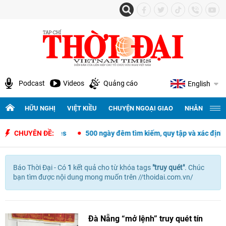
Podcast
Videos
Quảng cáo
English
HỮU NGHỊ
VIỆT KIỀU
CHUYỆN NGOẠI GIAO
NHÂN QUYỀN 
ệt Nam - Philippines
CHUYÊN ĐỀ:
500 ngày đêm tìm kiếm, quy tập và xác định da
Báo Thời Đại - Có
1
kết quả cho
từ khóa tags
"
truy quét"
. Chúc
bạn tìm được nội dung mong muốn trên //thoidai.com.vn/
Đà Nẵng “mở lệnh” truy quét tín