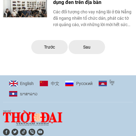
dụng đen trên địa bàn
Các đối tượng cho vay nặng lãi ở Đà Nẵng
đã ngang nhiên tổ chức dán, phát các tờ
rơi quảng cáo, với những lời mời hết sức
hấp dẫn như, “Cho vay nhanh, tiền ...
Trước
Sau
ខ្មែរ
English
Pусский
中文
ພາ​ສາ​ລາວ