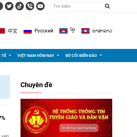
ខ្មែរ
ພາ​ສາ​ລາວ
Pусский
中文
 TẾ
VIỆT NAM HÔM NAY
BỜ CÕI BIỂN ĐẢO
Chuyên đề
67%
 vẹn