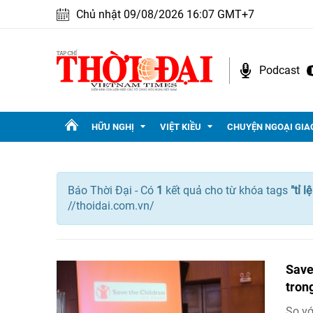
Chủ nhật 09/08/2026 16:07 GMT+7
Podcast
HỮU NGHỊ
VIỆT KIỀU
CHUYỆN NGOẠI GIA
Báo Thời Đại - Có
1
kết quả cho
từ khóa tags
"
tỉ l
//thoidai.com.vn/
Save
tron
So vớ