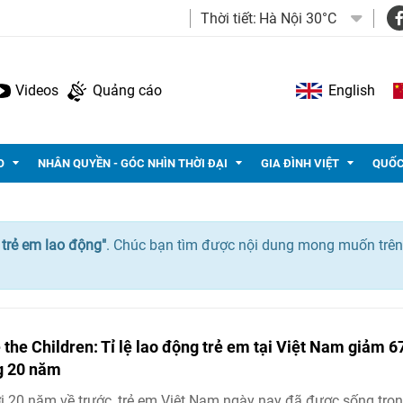
Thời tiết:
Hà Nội 30°C
Videos
Quảng cáo
English
O
NHÂN QUYỀN - GÓC NHÌN THỜI ĐẠI
GIA ĐÌNH VIỆT
QUỐC
ệ trẻ em lao động"
. Chúc bạn tìm được nội dung mong muốn trên
 the Children: Tỉ lệ lao động trẻ em tại Việt Nam giảm 
g 20 năm
i 20 năm về trước, trẻ em Việt Nam ngày nay đã được sống trọn