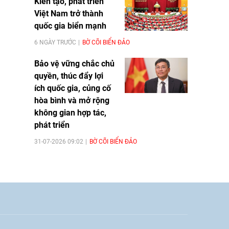
Kiến tạo, phát triển
Việt Nam trở thành
quốc gia biển mạnh
6 NGÀY TRƯỚC
BỜ CÕI BIỂN ĐẢO
Bảo vệ vững chắc chủ
quyền, thúc đẩy lợi
ích quốc gia, củng cố
hòa bình và mở rộng
không gian hợp tác,
phát triển
31-07-2026 09:02
BỜ CÕI BIỂN ĐẢO