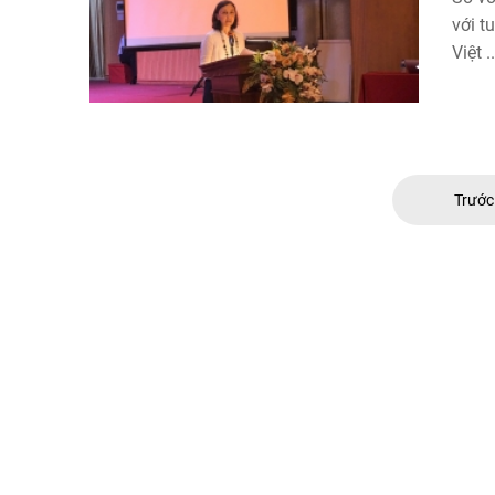
với t
Việt ..
Trướ