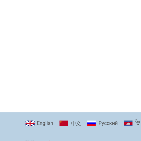
ខ្មែរ
English
Pусский
中文