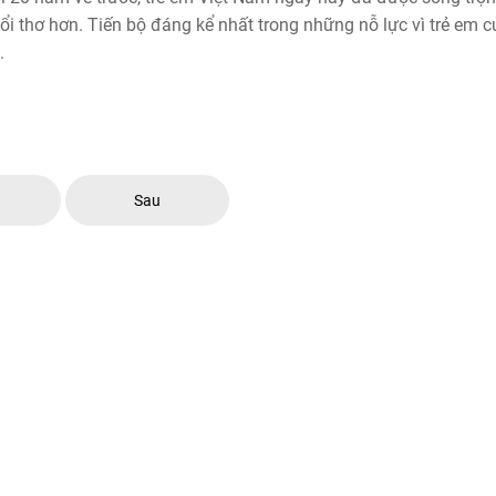
uổi thơ hơn. Tiến bộ đáng kể nhất trong những nỗ lực vì trẻ em c
.
c
Sau