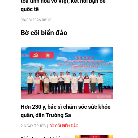
tỏa tinh hoa võ Việt, kết nối bạn bè
quốc tế
08/08/2026 08:10
Bờ cõi biển đảo
Hơn 230 y, bác sĩ chăm sóc sức khỏe
quân, dân Trường Sa
2 NGÀY TRƯỚC
BỜ CÕI BIỂN ĐẢO