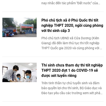
nay nhắc đến tác phẩm "Đất nước" của
nhà thơ Nguyễn Khoa Điềm được đánh ...
Phó chủ tịch xã ở Phú Quốc thi tốt
nghiệp THPT 2020, ngồi cùng phòng
với thí sinh cấp 3
Phó chủ tịch UBND xã Cửa Dương (Kiên
Giang) đã đến làm thủ tục thi tốt nghiệp
THPT Quốc gia 2020 và cùng phòng với 23
thí sinh 18-19 tuổi tại điểm thi trường
THPT ...
Thí sinh chưa tham dự thi tốt nghiệp
THPT 2020 đợt 1 do COVID-19 sẽ
được xét tuyển riêng
Trên tinh thần tự chủ tuyển sinh và đảm
bảo quyền lợi cho thí sinh, Bộ Giáo dục và
Đào tạo yêu cầu các trường xem xét phân
bổ tỷ lệ chỉ tiêu hợp lý ...