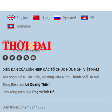
ខ្មែរ
English
Pусский
中文
ພາ​ສາ​ລາວ
DIỄN ĐÀN CỦA LIÊN HIỆP CÁC TỔ CHỨC HỮU NGHỊ VIỆT NAM
Tòa soạn: Số 61 Bà Triệu, phường Cửa Nam, Thành phố Hà Nội
Tổng Biên tập:
Lê Quang Thiện
Phó Tổng Biên tập:
Phạm Đình Hải
Điện thoại: 84-24-39445396