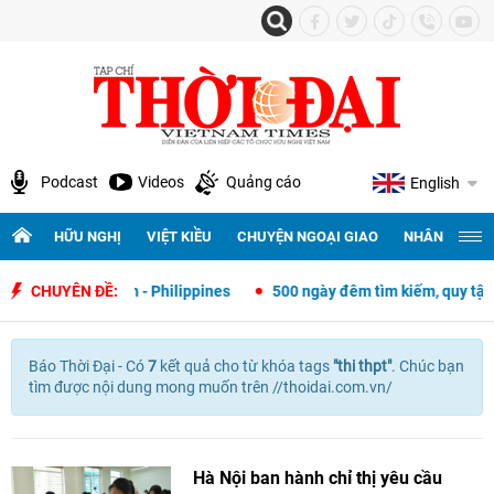
Podcast
Videos
Quảng cáo
English
HỮU NGHỊ
VIỆT KIỀU
CHUYỆN NGOẠI GIAO
NHÂN QUYỀN 
oại giao Việt Nam - Philippines
CHUYÊN ĐỀ:
500 ngày đêm tìm kiếm, quy tập và 
Báo Thời Đại - Có
7
kết quả cho
từ khóa tags
"
thi thpt"
. Chúc bạn
tìm được nội dung mong muốn trên //thoidai.com.vn/
Hà Nội ban hành chỉ thị yêu cầu