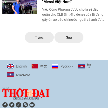
"Messi Việt Nam"
Việc Công Phượng được cho là sẽ đầu
quân cho CLB Sint-Truidense của Bỉ đang
gây ồn ào báo chí nước ngoài và anh được
gọi là "Messi Việt Nam".
Trước
Sau
ខ្មែរ
English
Pусский
中文
ພາ​ສາ​ລາວ