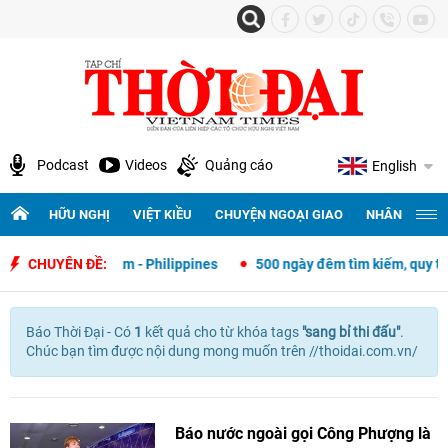
Podcast
Videos
Quảng cáo
English
HỮU NGHỊ
VIỆT KIỀU
CHUYỆN NGOẠI GIAO
NHÂN QUYỀN 
ngoại giao Việt Nam - Philippines
CHUYÊN ĐỀ:
500 ngày đêm tìm kiếm, quy tập 
Báo Thời Đại - Có
1
kết quả cho
từ khóa tags
"
sang bỉ thi đấu"
.
Chúc bạn tìm được nội dung mong muốn trên //thoidai.com.vn/
Báo nước ngoài gọi Công Phượng là