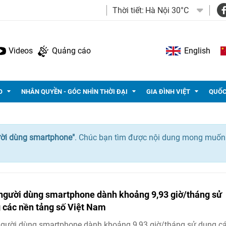
Thời tiết:
Hà Nội 30°C
Videos
Quảng cáo
English
O
NHÂN QUYỀN - GÓC NHÌN THỜI ĐẠI
GIA ĐÌNH VIỆT
QUỐC
ời dùng smartphone"
. Chúc bạn tìm được nội dung mong muốn
người dùng smartphone dành khoảng 9,93 giờ/tháng sử
 các nền tảng số Việt Nam
gười dùng smartphone dành khoảng 9,93 giờ/tháng sử dụng c