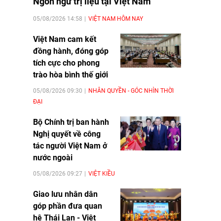
Ngôn ngữ trị liệu tại Việt Nam
05/08/2026 14:58
VIỆT NAM HÔM NAY
Việt Nam cam kết
đồng hành, đóng góp
tích cực cho phong
trào hòa bình thế giới
05/08/2026 09:30
NHÂN QUYỀN - GÓC NHÌN THỜI
ĐẠI
Bộ Chính trị ban hành
Nghị quyết về công
tác người Việt Nam ở
nước ngoài
05/08/2026 09:27
VIỆT KIỀU
Giao lưu nhân dân
góp phần đưa quan
hệ Thái Lan - Việt