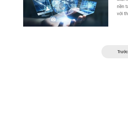
nền t
với t
Trướ