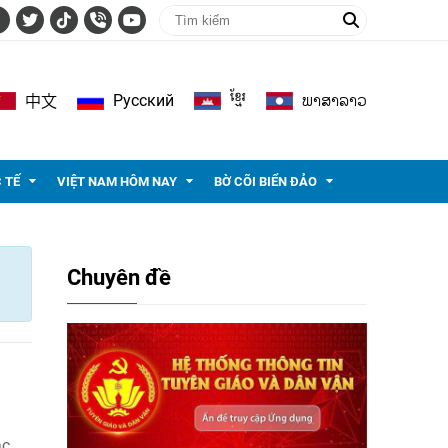
ខ្មែរ
ພາ​ສາ​ລາວ
Pусский
中文
 TẾ
VIỆT NAM HÔM NAY
BỜ CÕI BIỂN ĐẢO
Chuyên đề
ác