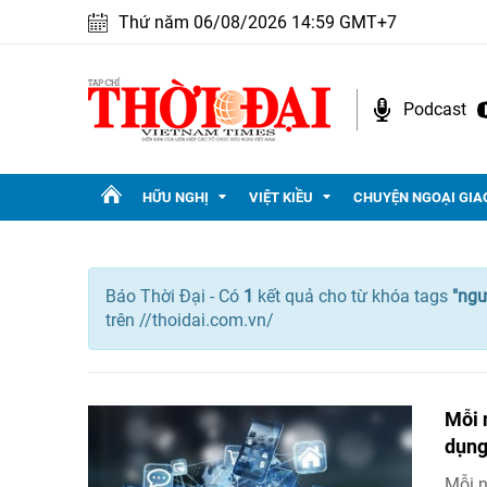
Thứ năm 06/08/2026 14:59 GMT+7
Podcast
HỮU NGHỊ
VIỆT KIỀU
CHUYỆN NGOẠI GIA
Báo Thời Đại - Có
1
kết quả cho
từ khóa tags
"
ngư
trên //thoidai.com.vn/
Mỗi 
dụng
Mỗi n