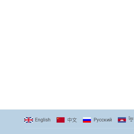
ខ្មែរ
English
Pусский
中文