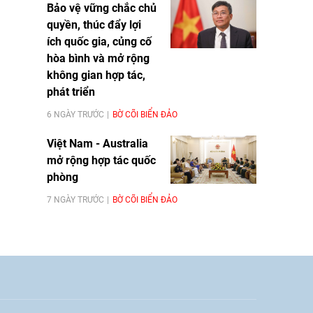
Bảo vệ vững chắc chủ
quyền, thúc đẩy lợi
ích quốc gia, củng cố
hòa bình và mở rộng
không gian hợp tác,
phát triển
6 NGÀY TRƯỚC
BỜ CÕI BIỂN ĐẢO
Việt Nam - Australia
mở rộng hợp tác quốc
phòng
7 NGÀY TRƯỚC
BỜ CÕI BIỂN ĐẢO