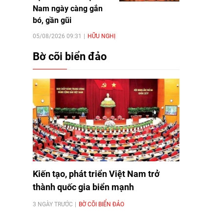
Nam ngày càng gắn
bó, gần gũi
05/08/2026 09:31
HỮU NGHỊ
Bờ cõi biển đảo
Kiến tạo, phát triển Việt Nam trở
thành quốc gia biển mạnh
3 NGÀY TRƯỚC
BỜ CÕI BIỂN ĐẢO