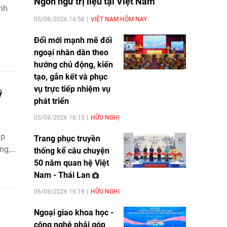
Ngôn ngữ trị liệu tại Việt Nam
ành
05/08/2026 14:58
VIỆT NAM HÔM NAY
Đổi mới mạnh mẽ đối
ngoại nhân dân theo
hướng chủ động, kiến
tạo, gắn kết và phục
vụ trực tiếp nhiệm vụ
ỹ
phát triển
05/08/2026 16:15
HỮU NGHỊ
ip
Trang phục truyền
ng,
thống kể câu chuyện
50 năm quan hệ Việt
Nam - Thái Lan
06/08/2026 16:19
HỮU NGHỊ
Ngoại giao khoa học -
công nghệ phải góp