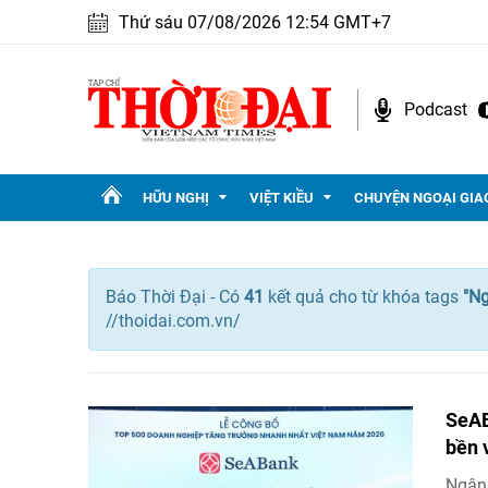
Thứ sáu 07/08/2026 12:54 GMT+7
Podcast
HỮU NGHỊ
VIỆT KIỀU
CHUYỆN NGOẠI GIA
Báo Thời Đại - Có
41
kết quả cho
từ khóa tags
"
Ng
//thoidai.com.vn/
SeAB
bền 
Ngân