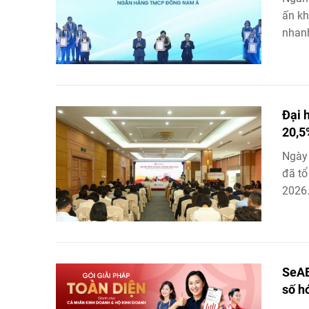
ấn kh
nhanh
Đại 
20,5
Ngày
đã tổ
2026
SeAB
số h