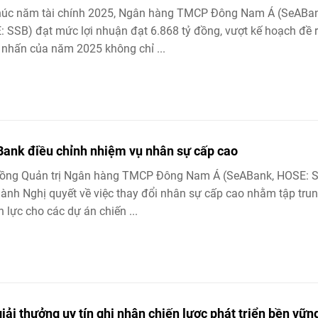
thúc năm tài chính 2025, Ngân hàng TMCP Đông Nam Á (SeABan
 SSB) đạt mức lợi nhuận đạt 6.868 tỷ đồng, vượt kế hoạch đề r
nhấn của năm 2025 không chỉ ...
ank điều chỉnh nhiệm vụ nhân sự cấp cao
đồng Quản trị Ngân hàng TMCP Đông Nam Á (SeABank, HOSE: 
ành Nghị quyết về việc thay đổi nhân sự cấp cao nhằm tập tru
 lực cho các dự án chiến ...
giải thưởng uy tín ghi nhận chiến lược phát triển bền vữn