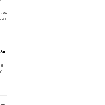
được
 văn
sân
đã
nối