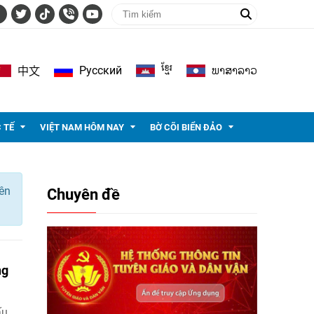
ខ្មែរ
ພາ​ສາ​ລາວ
Pусский
中文
 TẾ
VIỆT NAM HÔM NAY
BỜ CÕI BIỂN ĐẢO
ên
Chuyên đề
ng
ấu