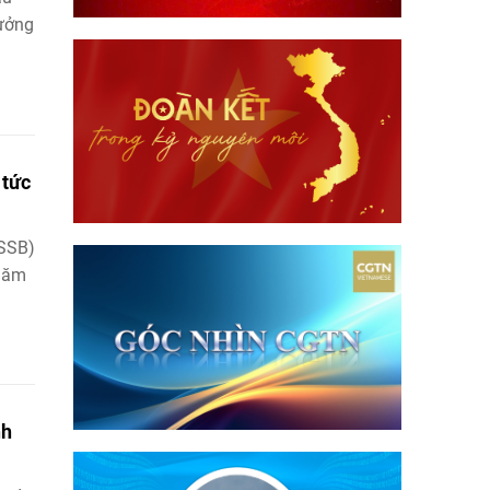
rưởng
 tức
SSB)
 năm
nh