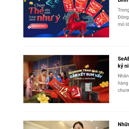
Tron
Đông 
mô lớ
SeAB
kỷ n
Nhân 
hàng
chươn
Nhữn