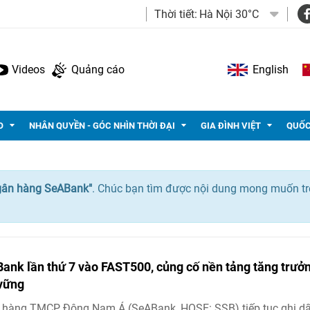
Thời tiết:
Hà Nội 30°C
Videos
Quảng cáo
English
O
NHÂN QUYỀN - GÓC NHÌN THỜI ĐẠI
GIA ĐÌNH VIỆT
QUỐC
ân hàng SeABank"
. Chúc bạn tìm được nội dung mong muốn tr
ank lần thứ 7 vào FAST500, củng cố nền tảng tăng trưở
vững
 hàng TMCP Đông Nam Á (SeABank, HOSE: SSB) tiếp tục ghi d