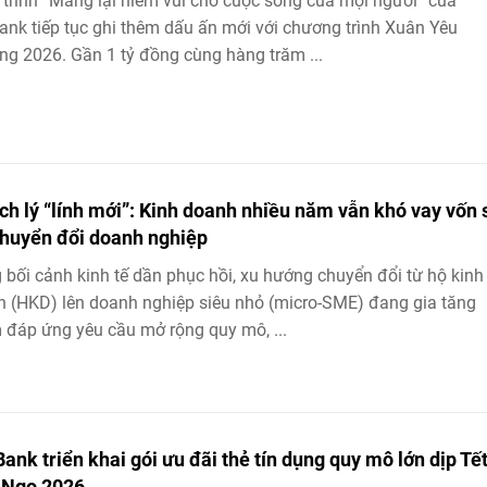
trình “Mang lại niềm vui cho cuộc sống của mọi người” của
nk tiếp tục ghi thêm dấu ấn mới với chương trình Xuân Yêu
g 2026. Gần 1 tỷ đồng cùng hàng trăm ...
ch lý “lính mới”: Kinh doanh nhiều năm vẫn khó vay vốn 
chuyển đổi doanh nghiệp
 bối cảnh kinh tế dần phục hồi, xu hướng chuyển đổi từ hộ kinh
 (HKD) lên doanh nghiệp siêu nhỏ (micro-SME) đang gia tăng
đáp ứng yêu cầu mở rộng quy mô, ...
ank triển khai gói ưu đãi thẻ tín dụng quy mô lớn dịp Tế
 Ngọ 2026