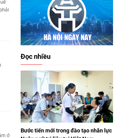
huế
phải
Đọc nhiều
n
Bước tiến mới trong đào tạo nhân lực
nằm ở