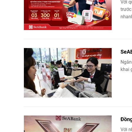
Với q
trước
nhanh
SeAB
Ngân
khai 
Đồng
Với n