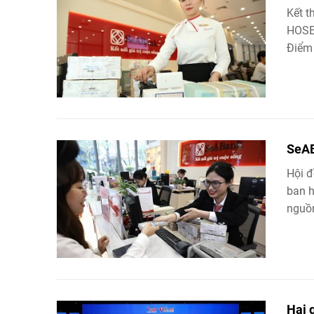
Kết 
HOSE:
Điểm 
SeAB
Hội 
ban h
nguồn
Hai 