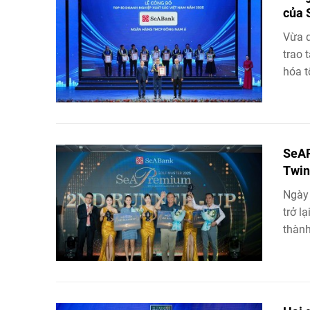
của 
Vừa 
trao 
hóa t
SeAP
Twin
Ngày
trở l
thành