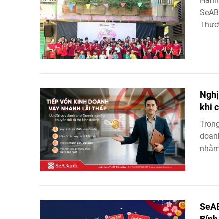
Hành 
SeABa
Thươn
Nghị
khi 
Trong
doanh
nhằm 
SeAB
Bính