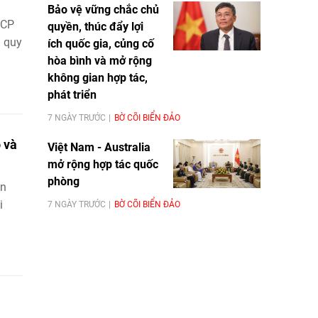
Bảo vệ vững chắc chủ
MCP
quyền, thúc đẩy lợi
g quy
ích quốc gia, củng cố
hòa bình và mở rộng
không gian hợp tác,
phát triển
7 NGÀY TRƯỚC
BỜ CÕI BIỂN ĐẢO
 và
Việt Nam - Australia
mở rộng hợp tác quốc
phòng
ân
i
7 NGÀY TRƯỚC
BỜ CÕI BIỂN ĐẢO