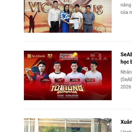
năng 
của n
SeAB
học 
Nhân
(SeAB
2026 
...
Xuân