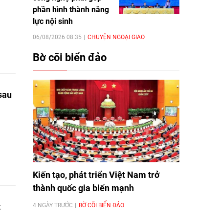
phần hình thành năng
lực nội sinh
06/08/2026 08:35
CHUYỆN NGOẠI GIAO
Bờ cõi biển đảo
sau
Kiến tạo, phát triển Việt Nam trở
thành quốc gia biển mạnh
t
4 NGÀY TRƯỚC
BỜ CÕI BIỂN ĐẢO