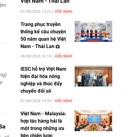
Việt Nam - Thái Lan
iệm
07/08/2026 14:25
HỮU NGHỊ
Trang phục truyền
thống kể câu chuyện
50 năm quan hệ Việt
Nam - Thái Lan
06/08/2026 16:19
HỮU NGHỊ
IESC hỗ trợ Việt Nam
ng)
hiện đại hóa nông
ại
nghiệp và thúc đẩy
chuyển đổi số
07/08/2026 14:33
HỮU NGHỊ
Việt Nam - Malaysia:
hợp tác hàng hải là
 Sa
một trong những ưu
tiên chiến lược