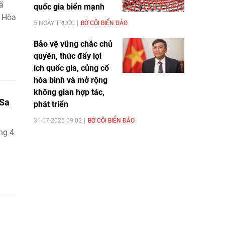
ã
quốc gia biển mạnh
h Hòa
5 NGÀY TRƯỚC
BỜ CÕI BIỂN ĐẢO
Bảo vệ vững chắc chủ
quyền, thúc đẩy lợi
ích quốc gia, củng cố
hòa bình và mở rộng
không gian hợp tác,
 Sa
phát triển
31-07-2026 09:02
BỜ CÕI BIỂN ĐẢO
ng 4