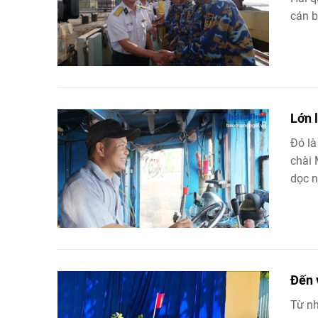
cán b
Lớn 
Đó là
chài
dọc n
Đến 
Từ nh