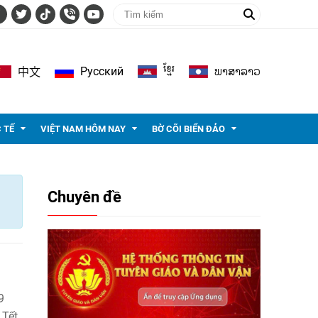
ខ្មែរ
ພາ​ສາ​ລາວ
Pусский
中文
 TẾ
VIỆT NAM HÔM NAY
BỜ CÕI BIỂN ĐẢO
Chuyên đề
9
 Tết