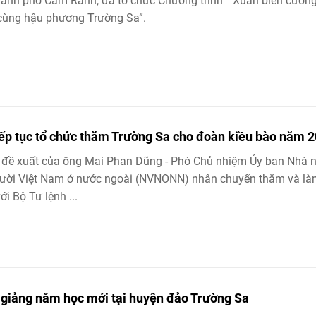
hành phố Cam Ranh, đã tổ chức Chương trình “ Xuân biên cương
cùng hậu phương Trường Sa”.
iếp tục tổ chức thăm Trường Sa cho đoàn kiều bào năm 
 đề xuất của ông Mai Phan Dũng - Phó Chủ nhiệm Ủy ban Nhà 
gười Việt Nam ở nước ngoài (NVNONN) nhân chuyến thăm và l
ới Bộ Tư lệnh ...
 giảng năm học mới tại huyện đảo Trường Sa