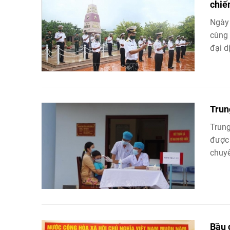
chiế
Ngày 
cùng 
đại d
Trun
Trung
được 
chuy
Bầu 