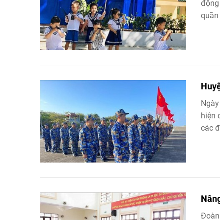
động 
quần 
Huyệ
Ngày 
hiện 
các đ
Nâng
Đoàn 