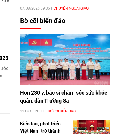
 - sẻ
07/08/2026 09:36
CHUYỆN NGOẠI GIAO
Bờ cõi biển đảo
2023
nước
àm
Hơn 230 y, bác sĩ chăm sóc sức khỏe
quân, dân Trường Sa
22 GIỜ 3 PHÚT
BỜ CÕI BIỂN ĐẢO
Kiến tạo, phát triển
Việt Nam trở thành