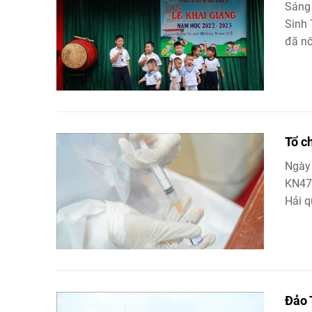
Sáng 
Sinh 
đã nô
Tổ c
Ngày 
KN472
Hải q
Đảo 