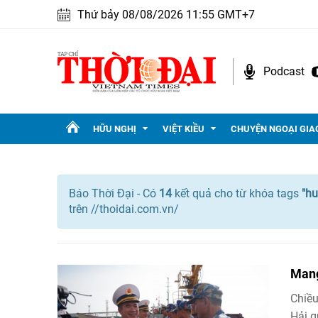
Thứ bảy 08/08/2026 11:55 GMT+7
Podcast
HỮU NGHỊ
VIỆT KIỀU
CHUYỆN NGOẠI GIA
Báo Thời Đại - Có
14
kết quả cho
từ khóa tags
"
hu
trên //thoidai.com.vn/
Mang
Chiều
Hải q