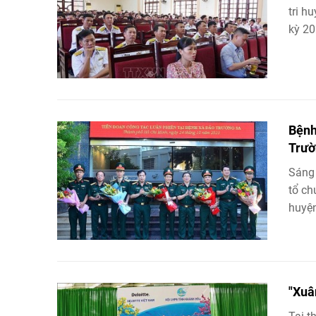
tri h
kỳ 20
Bệnh
Trườ
Sáng 
tổ ch
huyện
"Xuâ