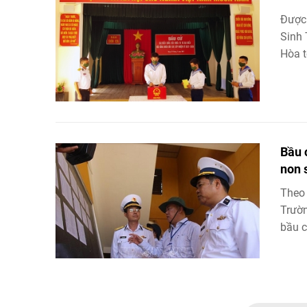
Được 
Sinh 
Hòa t
Bầu 
non 
Theo 
Trườn
bầu c