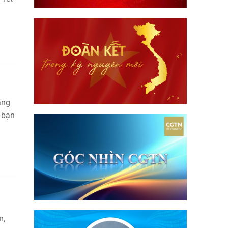
àng
 bạn
m,