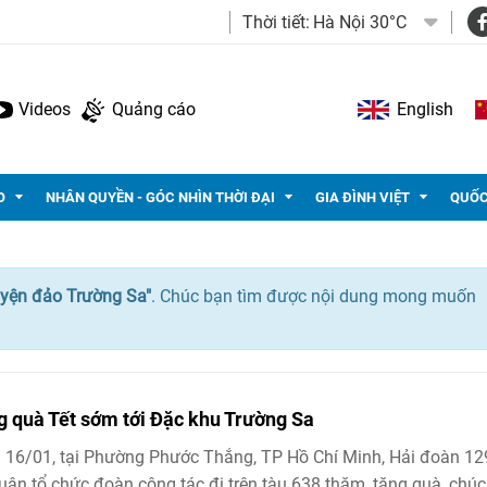
Thời tiết:
Hà Nội 30°C
Videos
Quảng cáo
English
O
NHÂN QUYỀN - GÓC NHÌN THỜI ĐẠI
GIA ĐÌNH VIỆT
QUỐC
yện đảo Trường Sa"
. Chúc bạn tìm được nội dung mong muốn
 quà Tết sớm tới Đặc khu Trường Sa
 16/01, tại Phường Phước Thắng, TP Hồ Chí Minh, Hải đoàn 12
uân tổ chức đoàn công tác đi trên tàu 638 thăm, tặng quà, chúc