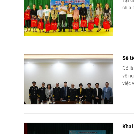
Tại t
chia 
Sẽ t
Đó là
về n
việc v
Khai