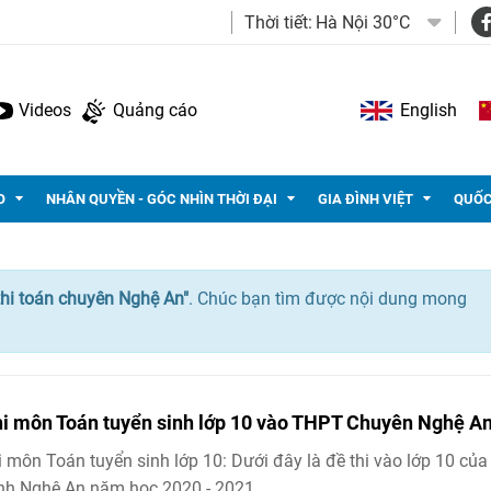
Thời tiết:
Hà Nội 30°C
Videos
Quảng cáo
English
O
NHÂN QUYỀN - GÓC NHÌN THỜI ĐẠI
GIA ĐÌNH VIỆT
QUỐC
thi toán chuyên Nghệ An"
. Chúc bạn tìm được nội dung mong
hi môn Toán tuyển sinh lớp 10 vào THPT Chuyên Nghệ A
i môn Toán tuyển sinh lớp 10: Dưới đây là đề thi vào lớp 10 của
nh Nghệ An năm học 2020 - 2021.