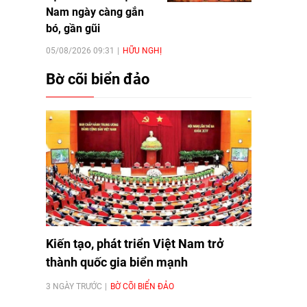
Nam ngày càng gắn
bó, gần gũi
05/08/2026 09:31
HỮU NGHỊ
Bờ cõi biển đảo
Kiến tạo, phát triển Việt Nam trở
thành quốc gia biển mạnh
3 NGÀY TRƯỚC
BỜ CÕI BIỂN ĐẢO