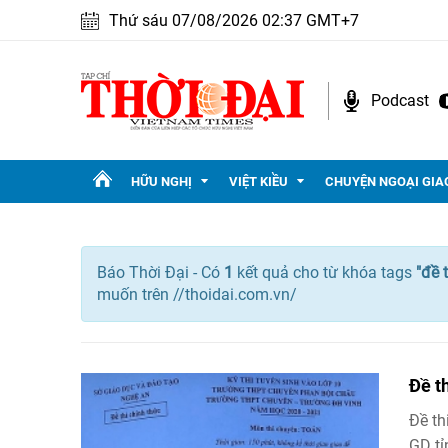
Thứ sáu 07/08/2026 02:37 GMT+7
Podcast
HỮU NGHỊ
VIỆT KIỀU
CHUYỆN NGOẠI GIA
Báo Thời Đại - Có
1
kết quả cho
từ khóa tags
"
đề 
muốn trên //thoidai.com.vn/
Đề t
Đề th
GD tỉ