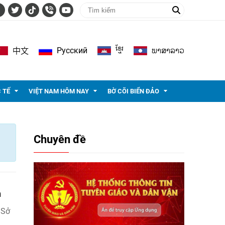
ខ្មែរ
ພາ​ສາ​ລາວ
Pусский
中文
 TẾ
VIỆT NAM HÔM NAY
BỜ CÕI BIỂN ĐẢO
Chuyên đề
n
 Sở