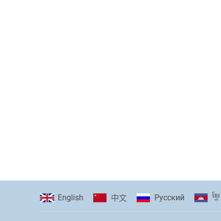
ខ្មែរ
English
Pусский
中文