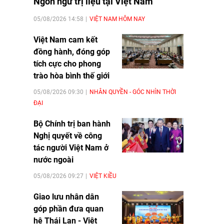
Ngôn ngữ trị liệu tại Việt Nam
05/08/2026 14:58
VIỆT NAM HÔM NAY
Việt Nam cam kết
đồng hành, đóng góp
tích cực cho phong
trào hòa bình thế giới
05/08/2026 09:30
NHÂN QUYỀN - GÓC NHÌN THỜI
ĐẠI
Bộ Chính trị ban hành
Nghị quyết về công
tác người Việt Nam ở
nước ngoài
05/08/2026 09:27
VIỆT KIỀU
Giao lưu nhân dân
góp phần đưa quan
hệ Thái Lan - Việt