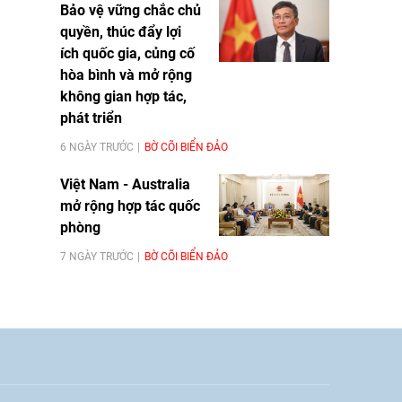
Bảo vệ vững chắc chủ
quyền, thúc đẩy lợi
ích quốc gia, củng cố
hòa bình và mở rộng
không gian hợp tác,
phát triển
6 NGÀY TRƯỚC
BỜ CÕI BIỂN ĐẢO
Việt Nam - Australia
mở rộng hợp tác quốc
phòng
7 NGÀY TRƯỚC
BỜ CÕI BIỂN ĐẢO