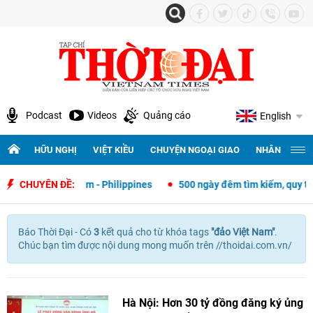
Podcast
Videos
Quảng cáo
English
HỮU NGHỊ
VIỆT KIỀU
CHUYỆN NGOẠI GIAO
NHÂN QUYỀN 
ngoại giao Việt Nam - Philippines
CHUYÊN ĐỀ:
500 ngày đêm tìm kiếm, quy tập v
Báo Thời Đại - Có
3
kết quả cho
từ khóa tags
"
đảo Việt Nam"
.
Chúc bạn tìm được nội dung mong muốn trên //thoidai.com.vn/
Hà Nội: Hơn 30 tỷ đồng đăng ký ủng