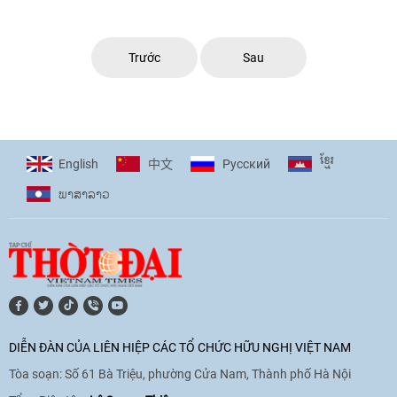
chức Lễ phát động Cuộc thi "Tìm hiểu ...
Trước
Sau
ខ្មែរ
English
Pусский
中文
ພາ​ສາ​ລາວ
DIỄN ĐÀN CỦA LIÊN HIỆP CÁC TỔ CHỨC HỮU NGHỊ VIỆT NAM
Tòa soạn: Số 61 Bà Triệu, phường Cửa Nam, Thành phố Hà Nội