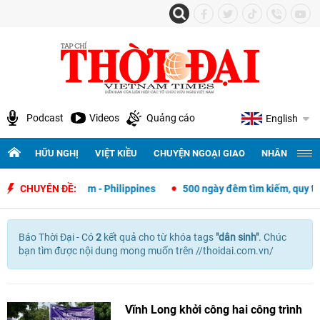
Podcast
Videos
Quảng cáo
English
HỮU NGHỊ
VIỆT KIỀU
CHUYỆN NGOẠI GIAO
NHÂN QUYỀN 
ngoại giao Việt Nam - Philippines
CHUYÊN ĐỀ:
500 ngày đêm tìm kiếm, quy tập 
Báo Thời Đại - Có
2
kết quả cho
từ khóa tags
"
dân sinh"
. Chúc
bạn tìm được nội dung mong muốn trên //thoidai.com.vn/
Vĩnh Long khởi công hai công trình