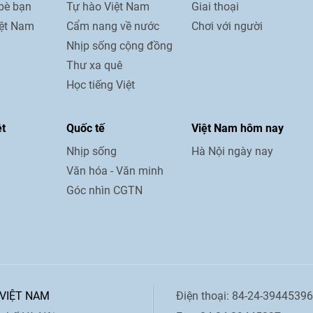
bè bạn
Tự hào Việt Nam
Giai thoại
iệt Nam
Cẩm nang về nước
Chơi với người
Nhịp sống cộng đồng
Thư xa quê
Học tiếng Việt
ệt
Quốc tế
Việt Nam hôm nay
Nhịp sống
Hà Nội ngày nay
Văn hóa - Văn minh
Góc nhìn CGTN
 VIỆT NAM
Điện thoại: 84-24-39445396