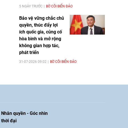
5 NGÀY TRƯỚC
BỜ CÕI BIỂN ĐẢO
Bảo vệ vững chắc chủ
quyền, thúc đẩy lợi
ích quốc gia, củng cố
hòa bình và mở rộng
không gian hợp tác,
phát triển
31-07-2026 09:02
BỜ CÕI BIỂN ĐẢO
Nhân quyền - Góc nhìn
thời đại