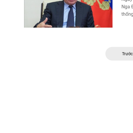
Nga Đ
thống
Trướ