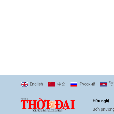
ខ្មែរ
English
Pусский
中文
Hữu nghị
Bốn phương