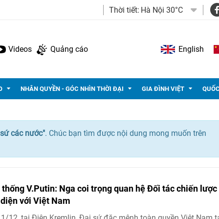
Thời tiết:
Hà Nội 30°C
Videos
Quảng cáo
English
O
NHÂN QUYỀN - GÓC NHÌN THỜI ĐẠI
GIA ĐÌNH VIỆT
QUỐC
 sứ các nước"
. Chúc bạn tìm được nội dung mong muốn trên
 thống V.Putin: Nga coi trọng quan hệ Đối tác chiến lược
 diện với Việt Nam
1/12, tại Điện Kremlin, Đại sứ đặc mệnh toàn quyền Việt Nam t