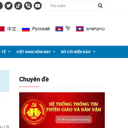
ខ្មែរ
ພາ​ສາ​ລາວ
Pусский
中文
 TẾ
VIỆT NAM HÔM NAY
BỜ CÕI BIỂN ĐẢO
Chuyên đề
ại LB