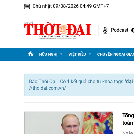
Chủ nhật 09/08/2026 04:49 GMT+7
Podcast
HỮU NGHỊ
VIỆT KIỀU
CHUYỆN NGOẠI GIA
Báo Thời Đại - Có
1
kết quả cho
từ khóa tags
"
đại
//thoidai.com.vn/
Tổng
toàn
Ngày 