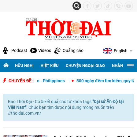
Podcast
Videos
Quảng cáo
English
HỮU NGHỊ
VIỆT KIỀU
CHUYỆN NGOẠI GIAO
NHÂN QUYỀN 
goại giao Việt Nam - Philippines
CHUYÊN ĐỀ:
500 ngày đêm tìm kiếm, quy tập và
Báo Thời Đại - Có
5
kết quả cho
từ khóa tags
"
Đại sứ Ấn Độ tại
Việt Nam"
. Chúc bạn tìm được nội dung mong muốn trên
//thoidai.com.vn/