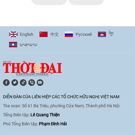
ខ្មែរ
English
Pусский
中文
ພາ​ສາ​ລາວ
DIỄN ĐÀN CỦA LIÊN HIỆP CÁC TỔ CHỨC HỮU NGHỊ VIỆT NAM
Tòa soạn: Số 61 Bà Triệu, phường Cửa Nam, Thành phố Hà Nội
Tổng Biên tập:
Lê Quang Thiện
Phó Tổng Biên tập:
Phạm Đình Hải