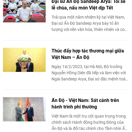
Đại sứ Ấn Độ Sandeep Arya: Tôi sẽ
lễ chùa, nấu món Việt dịp Tết
Trải qua một năm nhiệm kỳ tại Việt Nam,
Đại sứ Ấn Độ Sandeep Arya bày tỏ ấn
tượng với nền văn hóa, thiên nhiên và con
người Việt Nam. Ông chia sẻ sẽ đi ...
Thúc đẩy hợp tác thương mại giữa
Việt Nam – Ấn Độ
Ngày 14/2/2023, tại Hà Nội, Bộ trưởng
Nguyễn Hồng Diên đã tiếp và làm việc với
Ngài Sandeep Arya, Đại sứ đặc mệnh toàn
quyền Ấn Độ tại Việt Nam.
Ấn Độ - Việt Nam: Sát cánh trên
hành trình phi thường
Việt Nam là một trụ cột quan trọng trong
chính sách Hành động hướng Đông của
Ấn Độ và là đối tác chính cho Tầm nhìn Ấn