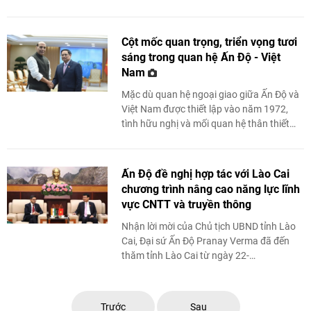
Độ Dương - Thái Bình Dương của chúng ...
Cột mốc quan trọng, triển vọng tươi
sáng trong quan hệ Ấn Độ - Việt
Nam
Mặc dù quan hệ ngoại giao giữa Ấn Độ và
Việt Nam được thiết lập vào năm 1972,
tình hữu nghị và mối quan hệ thân thiết
giữa hai nước đã bắt đầu từ mối ...
Ấn Độ đề nghị hợp tác với Lào Cai
chương trình nâng cao năng lực lĩnh
vực CNTT và truyền thông
Nhận lời mời của Chủ tịch UBND tỉnh Lào
Cai, Đại sứ Ấn Độ Pranay Verma đã đến
thăm tỉnh Lào Cai từ ngày 22-
23/10/2021.
Trước
Sau