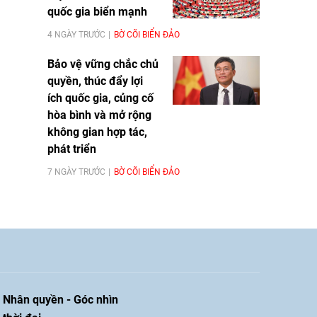
quốc gia biển mạnh
4 NGÀY TRƯỚC
BỜ CÕI BIỂN ĐẢO
Bảo vệ vững chắc chủ
quyền, thúc đẩy lợi
ích quốc gia, củng cố
hòa bình và mở rộng
không gian hợp tác,
phát triển
7 NGÀY TRƯỚC
BỜ CÕI BIỂN ĐẢO
Nhân quyền - Góc nhìn