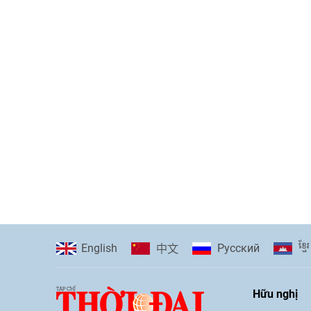
ខ្មែរ
English
Pусский
中文
Hữu nghị