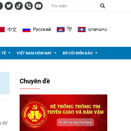
ខ្មែរ
ພາ​ສາ​ລາວ
Pусский
中文
 TẾ
VIỆT NAM HÔM NAY
BỜ CÕI BIỂN ĐẢO
Chuyên đề
g dữ