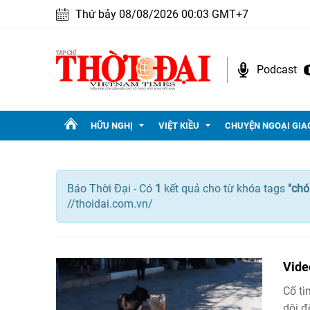
Thứ bảy 08/08/2026 00:03 GMT+7
Podcast
HỮU NGHỊ
VIỆT KIỀU
CHUYỆN NGOẠI GIA
Báo Thời Đại - Có
1
kết quả cho
từ khóa tags
"
chó
//thoidai.com.vn/
Vide
Cố tì
dội đ