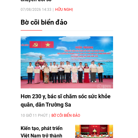
07/08/2026 14:33
HỮU NGHỊ
Bờ cõi biển đảo
Hơn 230 y, bác sĩ chăm sóc sức khỏe
quân, dân Trường Sa
10 GIỜ 11 PHÚT
BỜ CÕI BIỂN ĐẢO
Kiến tạo, phát triển
Việt Nam trở thành