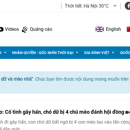
Thời tiết:
Hà Nội 30°C
Videos
Quảng cáo
English
O
NHÂN QUYỀN - GÓC NHÌN THỜI ĐẠI
GIA ĐÌNH VIỆT
QUỐC
 dữ và mèo nhà"
. Chúc bạn tìm được nội dung mong muốn trên
o: Cố tình gây hấn, chó dữ bị 4 chú mèo đánh hội đồng
nh đi gây hấn, con chó dữ bất ngờ bị 4 con mèo lao vào tấn côn
ể dằn mặt.