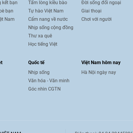
 kết bạn
Tấm lòng kiều bào
Đời sống đối ngoại
bè bạn
Tự hào Việt Nam
Giai thoại
iệt Nam
Cẩm nang về nước
Chơi với người
Nhịp sống cộng đồng
Thư xa quê
Học tiếng Việt
ệt
Quốc tế
Việt Nam hôm nay
Nhịp sống
Hà Nội ngày nay
Văn hóa - Văn minh
Góc nhìn CGTN