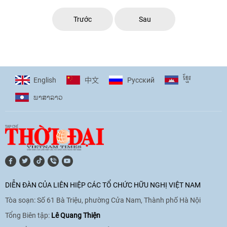
xếp hạng của ...
Trước
Sau
ខ្មែរ
English
Pусский
中文
ພາ​ສາ​ລາວ
DIỄN ĐÀN CỦA LIÊN HIỆP CÁC TỔ CHỨC HỮU NGHỊ VIỆT NAM
Tòa soạn: Số 61 Bà Triệu, phường Cửa Nam, Thành phố Hà Nội
Tổng Biên tập:
Lê Quang Thiện