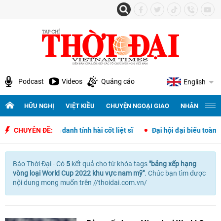
Podcast
Videos
Quảng cáo
English
HỮU NGHỊ
VIỆT KIỀU
CHUYỆN NGOẠI GIAO
NHÂN QUYỀN 
 tập và xác định danh tính hài cốt liệt sĩ
CHUYÊN ĐỀ:
Đại hội đại biểu toàn q
Báo Thời Đại - Có
5
kết quả cho
từ khóa tags
"
bảng xếp hạng
vòng loại World Cup 2022 khu vực nam mỹ"
. Chúc bạn tìm được
nội dung mong muốn trên //thoidai.com.vn/