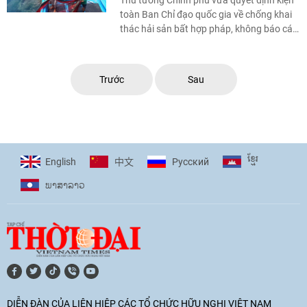
Thủ tướng Chính phủ vừa quyết định kiện
toàn Ban Chỉ đạo quốc gia về chống khai
thác hải sản bất hợp pháp, không báo cáo
và không theo quy định. Theo đó, Phó Thủ
...
Trước
Sau
ខ្មែរ
English
Pусский
中文
ພາ​ສາ​ລາວ
DIỄN ĐÀN CỦA LIÊN HIỆP CÁC TỔ CHỨC HỮU NGHỊ VIỆT NAM