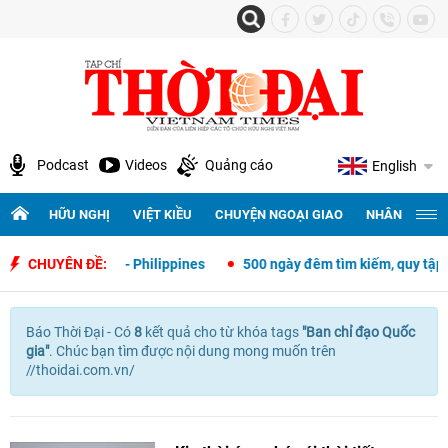
Podcast
Videos
Quảng cáo
English
HỮU NGHỊ
VIỆT KIỀU
CHUYỆN NGOẠI GIAO
NHÂN QUYỀN 
ại giao Việt Nam - Philippines
CHUYÊN ĐỀ:
500 ngày đêm tìm kiếm, quy tập và x
Báo Thời Đại - Có
8
kết quả cho
từ khóa tags
"
Ban chỉ đạo Quốc
gia"
. Chúc bạn tìm được nội dung mong muốn trên
//thoidai.com.vn/