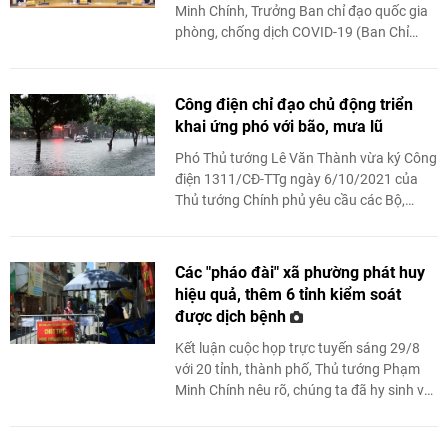
Minh Chính, Trưởng Ban chỉ đạo quốc gia
phòng, chống dịch COVID-19 (Ban Chỉ
đạo) đã chủ trì họp trực tuyến toàn quốc
Ban Chỉ đạo quốc gia ...
Công điện chỉ đạo chủ động triển
khai ứng phó với bão, mưa lũ
Phó Thủ tướng Lê Văn Thành vừa ký Công
điện 1311/CĐ-TTg ngày 6/10/2021 của
Thủ tướng Chính phủ yêu cầu các Bộ,
ngành, địa phương liên quan chủ động
triển khai công tác ứng phó ...
Các "pháo đài" xã phường phát huy
hiệu quả, thêm 6 tỉnh kiểm soát
được dịch bệnh
Kết luận cuộc họp trực tuyến sáng 29/8
với 20 tỉnh, thành phố, Thủ tướng Phạm
Minh Chính nêu rõ, chúng ta đã hy sinh về
kinh tế - xã hội để thực hiện giãn ...