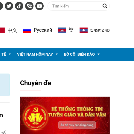
ខ្មែរ
ພາ​ສາ​ລາວ
Pусский
中文
 TẾ
VIỆT NAM HÔM NAY
BỜ CÕI BIỂN ĐẢO
Chuyên đề
ăm
 tổ