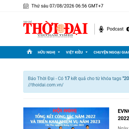
Thứ sáu 07/08/2026 06:56 GMT+7
Podcast
HỮU NGHỊ
VIỆT KIỀU
CHUYỆN NGOẠI GIA
Báo Thời Đại - Có
17
kết quả cho
từ khóa tags
"
20
//thoidai.com.vn/
EVNG
202
Ngày 