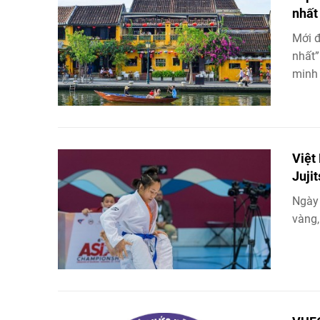
nhất
Mới đ
nhất”
minh 
Việt
Juji
Ngày 
vàng,