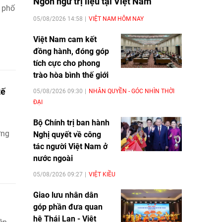
Ngôn ngữ trị liệu tại Việt Nam
à phố
05/08/2026 14:58
VIỆT NAM HÔM NAY
Việt Nam cam kết
đồng hành, đóng góp
tích cực cho phong
trào hòa bình thế giới
tế
05/08/2026 09:30
NHÂN QUYỀN - GÓC NHÌN THỜI
ĐẠI
Bộ Chính trị ban hành
ững
Nghị quyết về công
tác người Việt Nam ở
nước ngoài
05/08/2026 09:27
VIỆT KIỀU
Giao lưu nhân dân
góp phần đưa quan
hệ Thái Lan - Việt