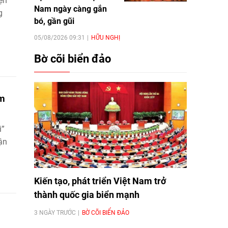
ện
Nam ngày càng gắn
g
bó, gần gũi
05/08/2026 09:31
HỮU NGHỊ
Bờ cõi biển đảo
ăm
i”
ận
Kiến tạo, phát triển Việt Nam trở
thành quốc gia biển mạnh
3 NGÀY TRƯỚC
BỜ CÕI BIỂN ĐẢO