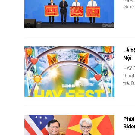
chức 
Lễ h
Nội
HAY F
thuật
trẻ. 
Phối
Bide