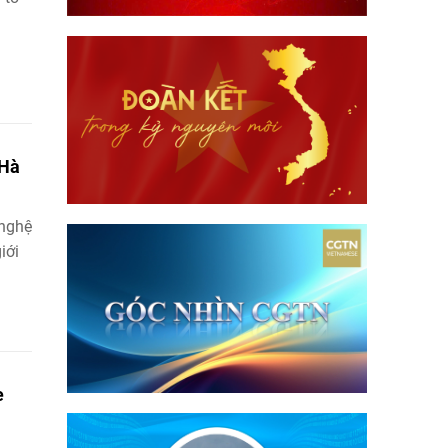
 Hà
 nghệ
iới
e