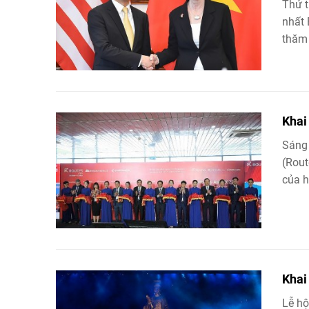
Thứ t
nhất 
thăm 
Khai
Sáng 
(Rout
của h
Khai
Lễ hộ