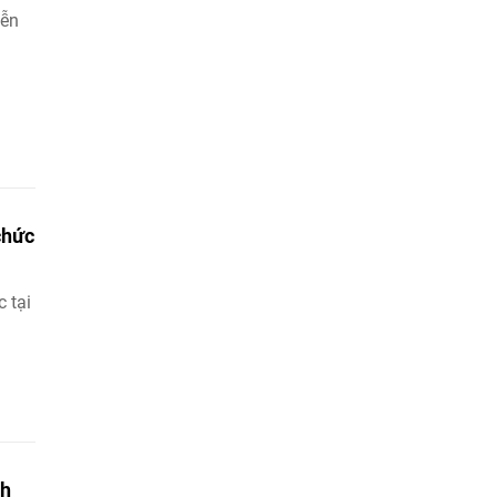
iễn
chức
 tại
ch