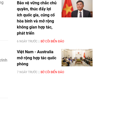
ng
Bảo vệ vững chắc chủ
quyền, thúc đẩy lợi
ích quốc gia, củng cố
hòa bình và mở rộng
không gian hợp tác,
phát triển
6 NGÀY TRƯỚC
BỜ CÕI BIỂN ĐẢO
Việt Nam - Australia
mở rộng hợp tác quốc
rình
phòng
7 NGÀY TRƯỚC
BỜ CÕI BIỂN ĐẢO