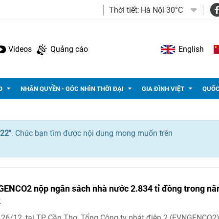
Thời tiết:
Hà Nội 30°C
Videos
Quảng cáo
English
O
NHÂN QUYỀN - GÓC NHÌN THỜI ĐẠI
GIA ĐÌNH VIỆT
QUỐC
22"
. Chúc bạn tìm được nội dung mong muốn trên
ENCO2 nộp ngân sách nhà nước 2.834 tỉ đồng trong n
2
26/12, tại TP Cần Thơ, Tổng Công ty phát điện 2 (EVNGENCO2)