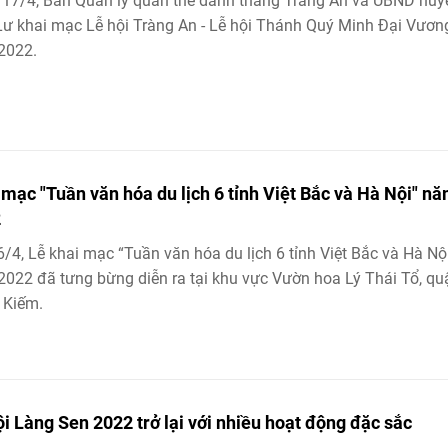
17/4, Ban Quản lý quần thể danh thắng Tràng An và UBND huy
ư khai mạc Lễ hội Tràng An - Lễ hội Thánh Quý Minh Đại Vươn
2022.
 mạc "Tuần văn hóa du lịch 6 tỉnh Việt Bắc và Hà Nội" n
2
6/4, Lễ khai mạc “Tuần văn hóa du lịch 6 tỉnh Việt Bắc và Hà Nộ
022 đã tưng bừng diễn ra tại khu vực Vườn hoa Lý Thái Tổ, qu
 Kiếm.
ội Làng Sen 2022 trở lại với nhiều hoạt động đặc sắc