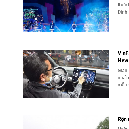
thức 
Đinh .
VinF
New 
Gian 
nhất 
mẫu x
Rộn 