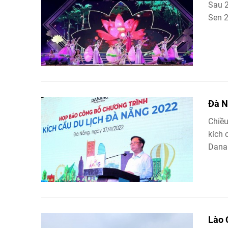
Sau 2
Sen 2
Đà N
Chiều
kích 
Danan
Lào 