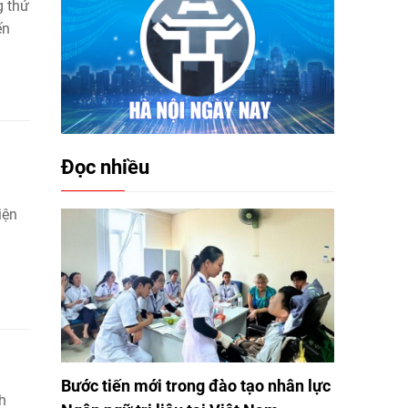
g thứ
ến
Đọc nhiều
iện
Bước tiến mới trong đào tạo nhân lực
h